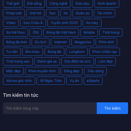
Thế giới
Đời sống
Công nghệ
Giáo dục
Kinh doanh
Pháp luật
Giới trẻ
Sao
Xe
Quân sự
Tài chính
Video
Sao Châu Á
Tuyển sinh 2020
Xe máy
Xe thể thao
Ôtô
Bóng đá Việt Nam
Mobile
Thời trang
Bóng đá Anh
Du lịch
Internet
Magazine
Phim ảnh
Tư vấn
Âm nhạc
Bóng đá
Longform
Phim chiếu rạp
Thời trang sao
Đánh giá xe
Địa điểm du lịch
Làm đẹp
Mặc đẹp
Phim truyền hình
Sống đẹp
Tiêu dùng
Voices góc nhìn
Võ Ngọc Trân
Vụ án
eSports
Tìm kiếm tin tức