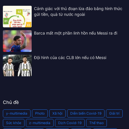
Cảnh giác với thủ đoạn lừa đảo bằng hình thức
gửi tiền, quà từ nước ngoài
Barca mất một phần linh hồn nếu Messi ra đi
Đội hình của các CLB lớn nếu có Messi
Chủ đề
y-multimedia
Photo
Xã hội
Diễn biến Covid-19
Giải trí
Sức khỏe
z-multimedia
Dịch Covid-19
Thể thao