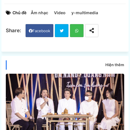
Chủ đề
Âm nhạc
Video
y-multimedia
Facebook
Twi
Wh
tter
ats
Hiện thêm
app