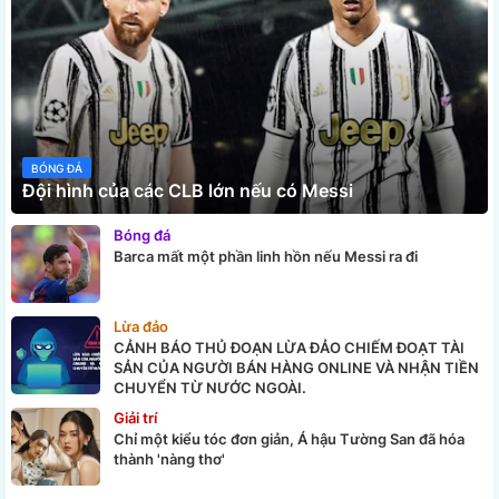
BÓNG ĐÁ
Đội hình của các CLB lớn nếu có Messi
Bóng đá
Barca mất một phần linh hồn nếu Messi ra đi
Lừa đảo
CẢNH BÁO THỦ ĐOẠN LỪA ĐẢO CHIẾM ĐOẠT TÀI
SẢN CỦA NGƯỜI BÁN HÀNG ONLINE VÀ NHẬN TIỀN
CHUYỂN TỪ NƯỚC NGOÀI.
Giải trí
Chỉ một kiểu tóc đơn giản, Á hậu Tường San đã hóa
thành 'nàng thơ'