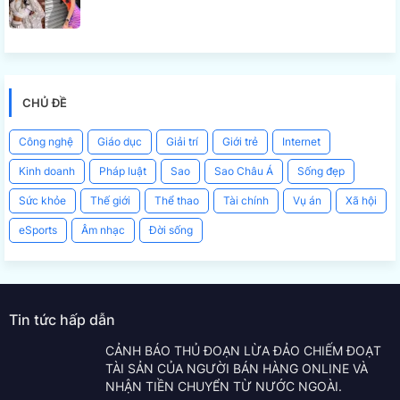
CHỦ ĐỀ
Công nghệ
Giáo dục
Giải trí
Giới trẻ
Internet
Kinh doanh
Pháp luật
Sao
Sao Châu Á
Sống đẹp
Sức khỏe
Thế giới
Thể thao
Tài chính
Vụ án
Xã hội
eSports
Âm nhạc
Đời sống
Tin tức hấp dẫn
CẢNH BÁO THỦ ĐOẠN LỪA ĐẢO CHIẾM ĐOẠT
TÀI SẢN CỦA NGƯỜI BÁN HÀNG ONLINE VÀ
NHẬN TIỀN CHUYỂN TỪ NƯỚC NGOÀI.