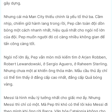
gây dựng.
Nhưng cái mà Man City thiếu chính là yếu tố thứ ba. Cầm
nhịp, chiếm giữ hành lang trong rồi, Pep cần toàn đội dồn
bóng một cách nhanh nhất, hiệu quả nhất cho ngòi nổ lớn
của đội. Pep muốn người đó có càng nhiều không gian để
tấn công càng tốt.
Ngòi nổ lớn ấy, Pep vẫn mòn mỏi kiếm tìm ở Arjen Robben,
Robert Lewandowski, ở Sergio Aguero, ở Raheem Sterling.
Nhưng chưa một ai khiến ông thỏa mãn. Mẫu cầu thủ ấy chỉ
có thể tìm thấy ở đẳng cấp cao nhất, đẳng cấp Quả bóng
vàng.
Messi là hình mẫu lý tưởng nhất cho giấc mơ ấy. Nhưng
Messi thì chỉ có một. Mà Pep thì khó có thể lôi kéo Messi đi
theo mình khi ông rời Barca. Văn hóa Catalonia không cho