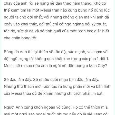
chạy của anh rồi sẽ nặng nề dần theo năm tháng. Khó có
thể kiếm tìm lại một Messi trận nào cũng bùng nổ đúng lúc
người ta chờ đợi nhất, với những không gian mà khi anh đã
xoáy vào khai thác, đối thủ chỉ có ngỡ ngàng bởi kỹ thuật,
tốc độ, sức tỳ đè và độ tinh quái của một “con bạc già” biết
che chắn bóng tốt.
Bóng đá Anh thì lại thiên về tốc độ, sức mạnh, va chạm với
đội ngũ trọng tài không quá khắt khe trong các pha 1 đối 1.
Messi sẽ ra sao nếu anh là ngòi nổ dồn bóng ở Man City?
Sẽ đau lắm đấy. Sẽ nhiều cười nhạo ban đầu lắm đấy.
Nhưng thử thách mới luôn tạo ra hưng phấn mới và bản lĩnh
của Messi thừa đủ để khiến những chỉ trích phải im bặt.
Người Anh cũng khôn ngoan vô cùng. Họ có thể thích mỉa
mai một ngôi sao ngoại quốc nhưng nếu đó là siêu sao có