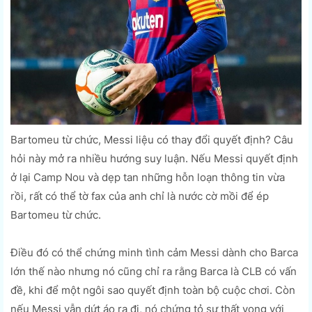
Bartomeu từ chức, Messi liệu có thay đổi quyết định? Câu
hỏi này mở ra nhiều hướng suy luận. Nếu Messi quyết định
ở lại Camp Nou và dẹp tan những hỗn loạn thông tin vừa
rồi, rất có thể tờ fax của anh chỉ là nước cờ mồi để ép
Bartomeu từ chức.
Điều đó có thể chứng minh tình cảm Messi dành cho Barca
lớn thế nào nhưng nó cũng chỉ ra rằng Barca là CLB có vấn
đề, khi để một ngôi sao quyết định toàn bộ cuộc chơi. Còn
nếu Messi vẫn dứt áo ra đi, nó chứng tỏ sự thất vọng với