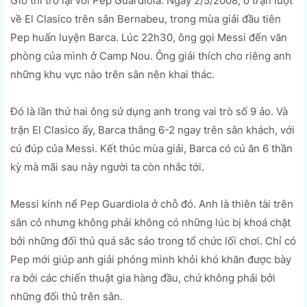
Giờ thì trở lại với Pep Guardiola. Ngày 2/5/2008, ở trận lượt
về El Clasico trên sân Bernabeu, trong mùa giải đầu tiên
Pep huấn luyện Barca. Lúc 22h30, ông gọi Messi đến văn
phòng của mình ở Camp Nou. Ông giải thích cho riêng anh
những khu vực nào trên sân nên khai thác.
Đó là lần thứ hai ông sử dụng anh trong vai trò số 9 ảo. Và
trận El Clasico ấy, Barca thắng 6-2 ngay trên sân khách, với
cú đúp của Messi. Kết thúc mùa giải, Barca có cú ăn 6 thần
kỳ mà mãi sau này người ta còn nhắc tới.
Messi kính nể Pep Guardiola ở chỗ đó. Anh là thiên tài trên
sân cỏ nhưng không phải không có những lúc bị khoá chặt
bởi những đối thủ quá sắc sảo trong tổ chức lối chơi. Chỉ có
Pep mới giúp anh giải phóng mình khỏi khó khăn được bày
ra bởi các chiến thuật gia hàng đầu, chứ không phải bởi
những đối thủ trên sân.