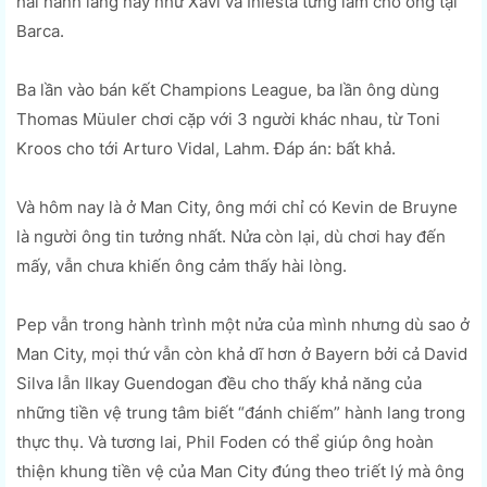
hai hành lang này như Xavi và Iniesta từng làm cho ông tại
Barca.
Ba lần vào bán kết Champions League, ba lần ông dùng
Thomas Müuler chơi cặp với 3 người khác nhau, từ Toni
Kroos cho tới Arturo Vidal, Lahm. Đáp án: bất khả.
Và hôm nay là ở Man City, ông mới chỉ có Kevin de Bruyne
là người ông tin tưởng nhất. Nửa còn lại, dù chơi hay đến
mấy, vẫn chưa khiến ông cảm thấy hài lòng.
Pep vẫn trong hành trình một nửa của mình nhưng dù sao ở
Man City, mọi thứ vẫn còn khả dĩ hơn ở Bayern bởi cả David
Silva lẫn Ilkay Guendogan đều cho thấy khả năng của
những tiền vệ trung tâm biết “đánh chiếm” hành lang trong
thực thụ. Và tương lai, Phil Foden có thể giúp ông hoàn
thiện khung tiền vệ của Man City đúng theo triết lý mà ông