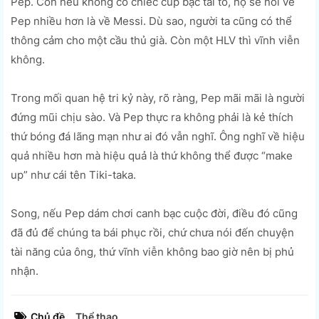
Pep. Còn nếu không có chiếc cúp bạc tai to, họ sẽ nói về
Pep nhiều hơn là về Messi. Dù sao, người ta cũng có thể
thông cảm cho một cầu thủ già. Còn một HLV thì vĩnh viễn
không.
Trong mối quan hệ tri kỷ này, rõ ràng, Pep mãi mãi là người
đứng mũi chịu sào. Và Pep thực ra không phải là kẻ thích
thứ bóng đá lãng mạn như ai đó vẫn nghĩ. Ông nghĩ về hiệu
quả nhiều hơn mà hiệu quả là thứ không thể được “make
up” như cái tên Tiki-taka.
Song, nếu Pep dám chơi canh bạc cuộc đời, điều đó cũng
đã đủ để chúng ta bái phục rồi, chứ chưa nói đến chuyện
tài năng của ông, thứ vĩnh viễn không bao giờ nên bị phủ
nhận.
Chủ đề
Thể thao