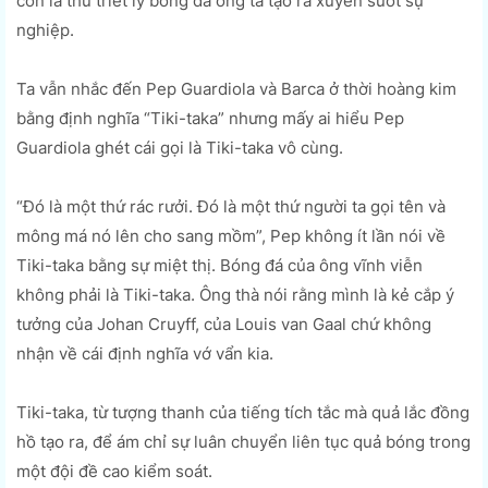
còn là thứ triết lý bóng đá ông ta tạo ra xuyên suốt sự
nghiệp.
Ta vẫn nhắc đến Pep Guardiola và Barca ở thời hoàng kim
bằng định nghĩa “Tiki-taka” nhưng mấy ai hiểu Pep
Guardiola ghét cái gọi là Tiki-taka vô cùng.
“Đó là một thứ rác rưởi. Đó là một thứ người ta gọi tên và
mông má nó lên cho sang mồm”, Pep không ít lần nói về
Tiki-taka bằng sự miệt thị. Bóng đá của ông vĩnh viễn
không phải là Tiki-taka. Ông thà nói rằng mình là kẻ cắp ý
tưởng của Johan Cruyff, của Louis van Gaal chứ không
nhận về cái định nghĩa vớ vẩn kia.
Tiki-taka, từ tượng thanh của tiếng tích tắc mà quả lắc đồng
hồ tạo ra, để ám chỉ sự luân chuyển liên tục quả bóng trong
một đội đề cao kiểm soát.