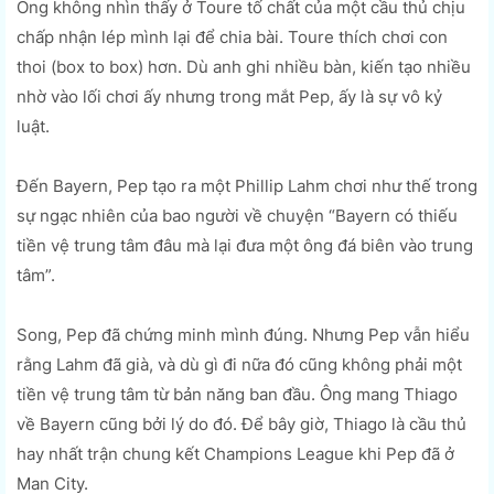
Ông không nhìn thấy ở Toure tố chất của một cầu thủ chịu
chấp nhận lép mình lại để chia bài. Toure thích chơi con
thoi (box to box) hơn. Dù anh ghi nhiều bàn, kiến tạo nhiều
nhờ vào lối chơi ấy nhưng trong mắt Pep, ấy là sự vô kỷ
luật.
Đến Bayern, Pep tạo ra một Phillip Lahm chơi như thế trong
sự ngạc nhiên của bao người về chuyện “Bayern có thiếu
tiền vệ trung tâm đâu mà lại đưa một ông đá biên vào trung
tâm”.
Song, Pep đã chứng minh mình đúng. Nhưng Pep vẫn hiểu
rằng Lahm đã già, và dù gì đi nữa đó cũng không phải một
tiền vệ trung tâm từ bản năng ban đầu. Ông mang Thiago
về Bayern cũng bởi lý do đó. Để bây giờ, Thiago là cầu thủ
hay nhất trận chung kết Champions League khi Pep đã ở
Man City.