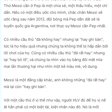
Thứ Messi cần ở Pep là một chia sẻ, một thấu hiểu, một chỉ
dẫn. Nếu có một điều ước cho mình, chắc chắn Messi sẽ
ước rằng sau năm 2012, đội bóng mà Pep dẫn dắt sẽ là
tuyển quốc gia Argentina, nơi thực sự Messi cần Pep nhất.
Có nhiều cầu thủ “đá không hay” nhưng lại “hay ghi bàn”,
tức là họ hiệu quả nhưng chúng ta không thể bị hấp dẫn bởi
lối chơi của họ. Cũng có nhiều cầu thủ “đá rất hay” nhưng
lại “hay bỏ lỡ”, và chúng ta nhìn vào họ bằng đôi mắt mỉa
mai lẫn thương hại như nhìn một kẻ màu mè, vô dụng.
Messi là một đẳng cấp khác, anh không những “đá rất hay”
mà lại còn “hay ghi bàn”.
Với một cầu thủ ở vị thế như vậy, người HLV đủ để họ vị nể
ắt hẳn phải có một biệt tài, biệt nhãn nào đó. Nó là mối