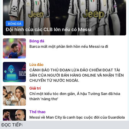
BÓNG ĐÁ
Đội hình của các CLB lớn nếu có Messi
Bóng đá
Barca mất một phần linh hồn nếu Messi ra đi
Lừa đảo
CẢNH BÁO THỦ ĐOẠN LỪA ĐẢO CHIẾM ĐOẠT TÀI
SẢN CỦA NGƯỜI BÁN HÀNG ONLINE VÀ NHẬN TIỀN
CHUYỂN TỪ NƯỚC NGOÀI.
Giải trí
Chỉ một kiểu tóc đơn giản, Á hậu Tường San đã hóa
thành 'nàng thơ'
Thể thao
Messi về Man City là canh bạc cuộc đời của Guardiola
ĐỌC TIẾP: