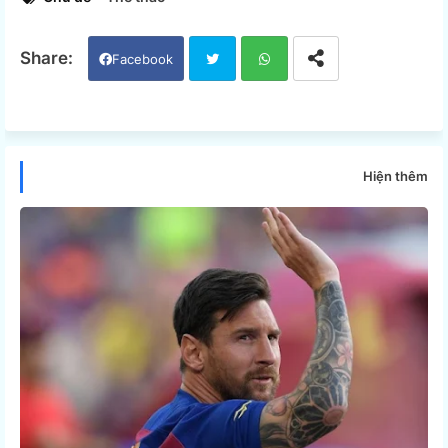
Facebook
Twi
Wh
tter
ats
Hiện thêm
app