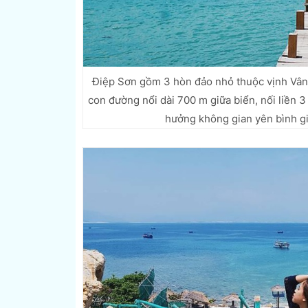
Điệp Sơn gồm 3 hòn đảo nhỏ thuộc vịnh Vâ
con đường nổi dài 700 m giữa biển, nối liền 
hưởng không gian yên bình gi