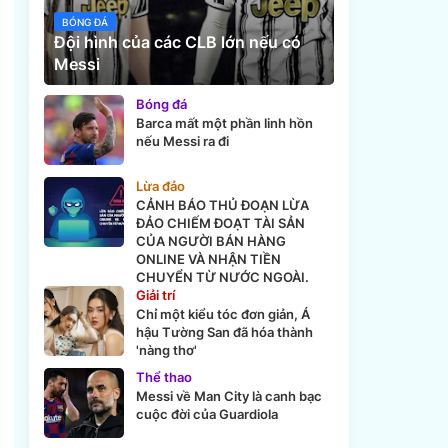
BÓNG ĐÁ
Đội hình của các CLB lớn nếu có
Messi
Bóng đá
Barca mất một phần linh hồn
nếu Messi ra đi
Lừa đảo
CẢNH BÁO THỦ ĐOẠN LỪA
ĐẢO CHIẾM ĐOẠT TÀI SẢN
CỦA NGƯỜI BÁN HÀNG
ONLINE VÀ NHẬN TIỀN
CHUYỂN TỪ NƯỚC NGOÀI.
Giải trí
Chỉ một kiểu tóc đơn giản, Á
hậu Tường San đã hóa thành
'nàng thơ'
Thể thao
Messi về Man City là canh bạc
cuộc đời của Guardiola