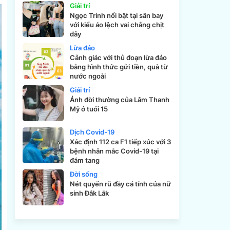
Giải trí
Ngọc Trinh nổi bật tại sân bay
với kiểu áo lệch vai chằng chịt
dây
Lừa đảo
Cảnh giác với thủ đoạn lừa đảo
bằng hình thức gửi tiền, quà từ
nước ngoài
Giải trí
Ảnh đời thường của Lâm Thanh
Mỹ ở tuổi 15
Dịch Covid-19
Xác định 112 ca F1 tiếp xúc với 3
bệnh nhân mắc Covid-19 tại
đám tang
Đời sống
Nét quyến rũ đầy cá tính của nữ
sinh Đắk Lắk