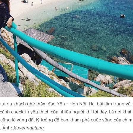
hút du khách ghé thăm đảo Yến - Hòn Nội. Hai bãi tắm trong vắt
cảnh check-in yêu thích của nhiều người khi tới đây. Là nơi khai
o cũng là vùng đất lý tưởng để bạn khám phá cuộc sống của chim
. Ảnh:
Xuyenngatang.