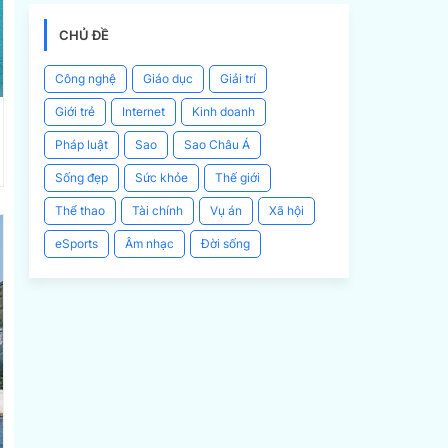
CHỦ ĐỀ
Công nghệ
Giáo dục
Giải trí
Giới trẻ
Internet
Kinh doanh
Pháp luật
Sao
Sao Châu Á
Sống đẹp
Sức khỏe
Thế giới
Thể thao
Tài chính
Vụ án
Xã hội
eSports
Âm nhạc
Đời sống