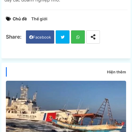
Chủ đề
Thế giới
Facebook
Twi
Wh
tter
ats
Hiện thêm
app