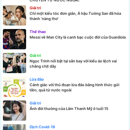
CHUYỂN TỪ NƯỚC NGOÀI.
Giải trí
Chỉ một kiểu tóc đơn giản, Á hậu Tường San đã hóa
thành 'nàng thơ'
Thể thao
Messi về Man City là canh bạc cuộc đời của Guardiola
Giải trí
Ngọc Trinh nổi bật tại sân bay với kiểu áo lệch vai
chằng chịt dây
Lừa đảo
Cảnh giác với thủ đoạn lừa đảo bằng hình thức gửi
tiền, quà từ nước ngoài
Giải trí
Ảnh đời thường của Lâm Thanh Mỹ ở tuổi 15
Dịch Covid-19