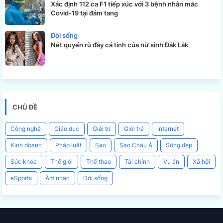
Xác định 112 ca F1 tiếp xúc với 3 bệnh nhân mắc
Covid-19 tại đám tang
Đời sống
Nét quyến rũ đầy cá tính của nữ sinh Đắk Lắk
CHỦ ĐỀ
Công nghệ
Giáo dục
Giải trí
Giới trẻ
Internet
Kinh doanh
Pháp luật
Sao
Sao Châu Á
Sống đẹp
Sức khỏe
Thế giới
Thể thao
Tài chính
Vụ án
Xã hội
eSports
Âm nhạc
Đời sống