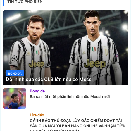
TIN TỨC PHỔ BIẾN
BÓNG ĐÁ
Đội hình của các CLB lớn nếu có Messi
Bóng đá
Barca mất một phần linh hồn nếu Messi ra đi
Lừa đảo
CẢNH BÁO THỦ ĐOẠN LỪA ĐẢO CHIẾM ĐOẠT TÀI
SẢN CỦA NGƯỜI BÁN HÀNG ONLINE VÀ NHẬN TIỀN