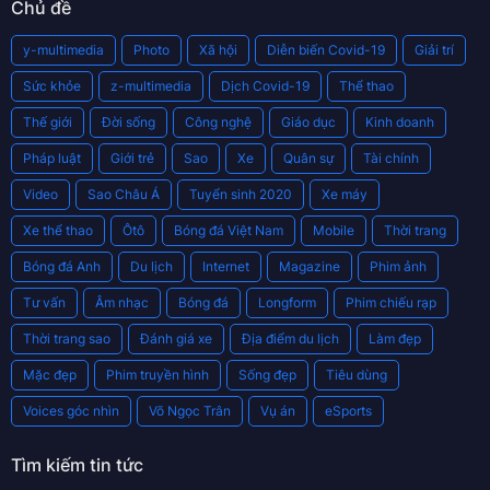
Chủ đề
y-multimedia
Photo
Xã hội
Diễn biến Covid-19
Giải trí
Sức khỏe
z-multimedia
Dịch Covid-19
Thể thao
Thế giới
Đời sống
Công nghệ
Giáo dục
Kinh doanh
Pháp luật
Giới trẻ
Sao
Xe
Quân sự
Tài chính
Video
Sao Châu Á
Tuyển sinh 2020
Xe máy
Xe thể thao
Ôtô
Bóng đá Việt Nam
Mobile
Thời trang
Bóng đá Anh
Du lịch
Internet
Magazine
Phim ảnh
Tư vấn
Âm nhạc
Bóng đá
Longform
Phim chiếu rạp
Thời trang sao
Đánh giá xe
Địa điểm du lịch
Làm đẹp
Mặc đẹp
Phim truyền hình
Sống đẹp
Tiêu dùng
Voices góc nhìn
Võ Ngọc Trân
Vụ án
eSports
Tìm kiếm tin tức