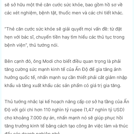
sẽ sở hữu một thẻ căn cước sức khỏe, bao gồm hồ sơ về
các xét nghiệm, bệnh tật, thuốc men và các chi tiết khác.
“Thẻ căn cước sức khỏe sẽ giải quyết mọi vấn đề: từ đặt
hẹn với bác sĩ, chuyển tiền hay tìm hiểu các thủ tục trong
bệnh viện”, thủ tướng nói.
Bên cạnh đó, ông Modi cho biết điều quan trọng là phải
tăng cường sức mạnh kinh tế của Ấn Độ để gia tăng ảnh
hưởng quốc tế, nhấn mạnh sự cần thiết phải cắt giảm nhập
khẩu và tăng xuất khẩu các sản phẩm có giá trị gia tăng.
Thủ tướng nhắc lại kế hoạch nâng cấp cơ sở hạ tầng của Ấn
Độ với gói chi hơn 110 nghìn tỷ rupee (1,47 nghìn tỷ USD)
cho khoảng 7.000 dự án, nhấn mạnh nó sẽ giúp phục hồi
tăng trưởng kinh tế bằng cách tạo công ăn việc làm và thúc
đẩy các doanh nghiệp nhỏ.