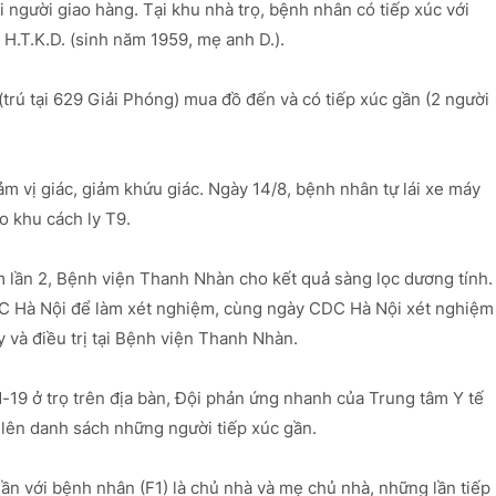
i người giao hàng. Tại khu nhà trọ, bệnh nhân có tiếp xúc với
 H.T.K.D. (sinh năm 1959, mẹ anh D.).
rú tại 629 Giải Phóng) mua đồ đến và có tiếp xúc gần (2 người
m vị giác, giảm khứu giác. Ngày 14/8, bệnh nhân tự lái xe máy
 khu cách ly T9.
 lần 2, Bệnh viện Thanh Nhàn cho kết quả sàng lọc dương tính.
 Hà Nội để làm xét nghiệm, cùng ngày CDC Hà Nội xét nghiệm
 và điều trị tại Bệnh viện Thanh Nhàn.
-19 ở trọ trên địa bàn, Đội phản ứng nhanh của Trung tâm Y tế
lên danh sách những người tiếp xúc gần.
n với bệnh nhân (F1) là chủ nhà và mẹ chủ nhà, những lần tiếp