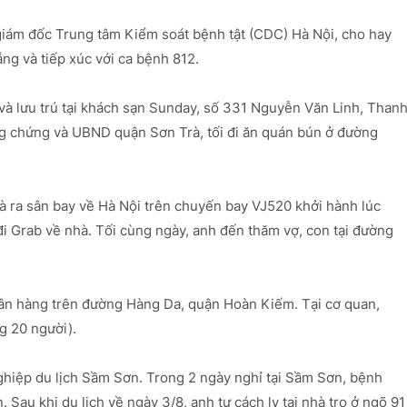
giám đốc Trung tâm Kiểm soát bệnh tật (CDC) Hà Nội, cho hay
ẵng và tiếp xúc với ca bệnh 812.
và lưu trú tại khách sạn Sunday, số 331 Nguyễn Văn Linh, Than
g chứng và UBND quận Sơn Trà, tối đi ăn quán bún ở đường
 ra sân bay về Hà Nội trên chuyến bay VJ520 khởi hành lúc
i Grab về nhà. Tối cùng ngày, anh đến thăm vợ, con tại đường
gân hàng trên đường Hàng Da, quận Hoàn Kiếm. Tại cơ quan,
g 20 người).
hiệp du lịch Sầm Sơn. Trong 2 ngày nghỉ tại Sầm Sơn, bệnh
. Sau khi du lịch về ngày 3/8, anh tự cách ly tại nhà trọ ở ngõ 91