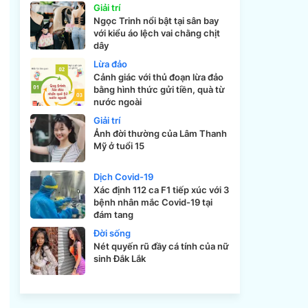
Giải trí
Ngọc Trinh nổi bật tại sân bay
với kiểu áo lệch vai chằng chịt
dây
Lừa đảo
Cảnh giác với thủ đoạn lừa đảo
h
bằng hình thức gửi tiền, quà từ
nước ngoài
Giải trí
Ảnh đời thường của Lâm Thanh
Mỹ ở tuổi 15
Dịch Covid-19
Xác định 112 ca F1 tiếp xúc với 3
bệnh nhân mắc Covid-19 tại
đám tang
Đời sống
Nét quyến rũ đầy cá tính của nữ
sinh Đắk Lắk