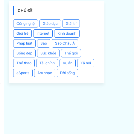
CHỦ ĐỀ
Công nghệ
Giáo dục
Giải trí
Giới trẻ
Internet
Kinh doanh
Pháp luật
Sao
Sao Châu Á
Sống đẹp
Sức khỏe
Thế giới
h
Thể thao
Tài chính
Vụ án
Xã hội
eSports
Âm nhạc
Đời sống