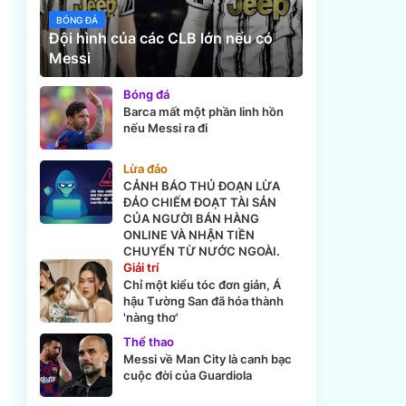
BÓNG ĐÁ
Đội hình của các CLB lớn nếu có
Messi
Bóng đá
Barca mất một phần linh hồn
nếu Messi ra đi
Lừa đảo
CẢNH BÁO THỦ ĐOẠN LỪA
ĐẢO CHIẾM ĐOẠT TÀI SẢN
CỦA NGƯỜI BÁN HÀNG
ONLINE VÀ NHẬN TIỀN
CHUYỂN TỪ NƯỚC NGOÀI.
Giải trí
Chỉ một kiểu tóc đơn giản, Á
hậu Tường San đã hóa thành
'nàng thơ'
Thể thao
Messi về Man City là canh bạc
cuộc đời của Guardiola