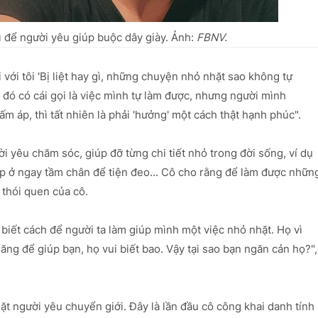
vì để người yêu giúp buộc dây giày. Ảnh:
FBNV.
với tôi 'Bị liệt hay gì, những chuyện nhỏ nhặt sao không tự
g đó có cái gọi là việc mình tự làm được, nhưng người mình
m áp, thì tất nhiên là phải 'hưởng' một cách thật hạnh phúc".
i yêu chăm sóc, giúp đỡ từng chi tiết nhỏ trong đời sống, ví dụ
p ở ngay tầm chân để tiện đeo... Cô cho rằng để làm được nhữn
ớ thói quen của cô.
iết cách để người ta làm giúp mình một việc nhỏ nhặt. Họ vì
ng để giúp bạn, họ vui biết bao. Vậy tại sao bạn ngăn cản họ?",
ặt người yêu chuyển giới. Đây là lần đầu cô công khai danh tính