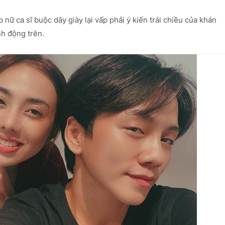
nữ ca sĩ buộc dây giày lại vấp phải ý kiến trái chiều của khán
nh động trên.