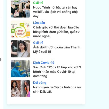
Giải trí
Ngọc Trinh nổi bật tại sân bay
với kiểu áo lệch vai chằng chịt
dây
Lừa đảo
Cảnh giác với thủ đoạn lừa đảo
bằng hình thức gửi tiền, quà từ
nước ngoài
Giải trí
Ảnh đời thường của Lâm Thanh
Mỹ ở tuổi 15
g
Dịch Covid-19
Xác định 112 ca F1 tiếp xúc với 3
bệnh nhân mắc Covid-19 tại
đám tang
Đời sống
Nét quyến rũ đầy cá tính của nữ
sinh Đắk Lắk