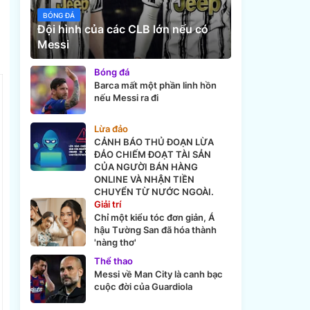
BÓNG ĐÁ
Đội hình của các CLB lớn nếu có
Messi
Bóng đá
Barca mất một phần linh hồn
nếu Messi ra đi
Lừa đảo
CẢNH BÁO THỦ ĐOẠN LỪA
ĐẢO CHIẾM ĐOẠT TÀI SẢN
CỦA NGƯỜI BÁN HÀNG
ONLINE VÀ NHẬN TIỀN
CHUYỂN TỪ NƯỚC NGOÀI.
Giải trí
Chỉ một kiểu tóc đơn giản, Á
hậu Tường San đã hóa thành
'nàng thơ'
Thể thao
Messi về Man City là canh bạc
cuộc đời của Guardiola