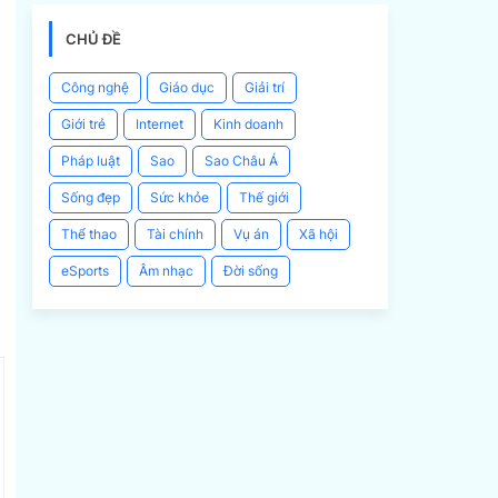
CHỦ ĐỀ
Công nghệ
Giáo dục
Giải trí
Giới trẻ
Internet
Kinh doanh
Pháp luật
Sao
Sao Châu Á
Sống đẹp
Sức khỏe
Thế giới
Thể thao
Tài chính
Vụ án
Xã hội
eSports
Âm nhạc
Đời sống