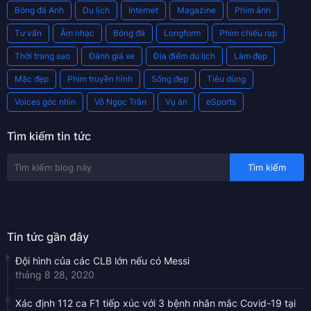
Bóng đá Anh
Du lịch
Internet
Magazine
Phim ảnh
Tư vấn
Âm nhạc
Bóng đá
Longform
Phim chiếu rạp
Thời trang sao
Đánh giá xe
Địa điểm du lịch
Làm đẹp
Mặc đẹp
Phim truyền hình
Sống đẹp
Tiêu dùng
Voices góc nhìn
Võ Ngọc Trân
Vụ án
eSports
Tìm kiếm tin tức
Tin tức gần đây
Đội hình của các CLB lớn nếu có Messi
tháng 8 28, 2020
Xác định 112 ca F1 tiếp xúc với 3 bệnh nhân mắc Covid-19 tại