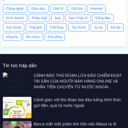
Công nghệ
Giáo dục
Giải trí
Giới trẻ
Internet
Kinh doanh
Pháp luật
Sao
Sao Châu Á
Sống đẹp
Sức khỏe
Thế giới
Thể thao
Tài chính
Vụ án
Xã hội
eSports
Âm nhạc
Đời sống
Tin tức hấp dẫn
CẢNH BÁO THỦ ĐOẠN LỪA ĐẢO CHIẾM ĐOẠT
TÀI SẢN CỦA NGƯỜI BÁN HÀNG ONLINE VÀ
NHẬN TIỀN CHUYỂN TỪ NƯỚC NGOÀI.
Cảnh giác với thủ đoạn lừa đảo bằng hình thức
gửi tiền, quà từ nước ngoài
Barca mất một phần linh hồn nếu Messi ra đi