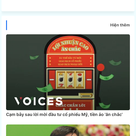
Twi
Wh
tter
ats
Hiện thêm
app
Cạm bẫy sau lời mời đầu tư cổ phiếu Mỹ, tiền ảo 'ăn chắc'