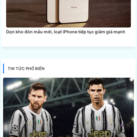
Dọn kho đón mẫu mới, loạt iPhone tiếp tục giảm giá mạnh
TIN TỨC PHỔ BIẾN