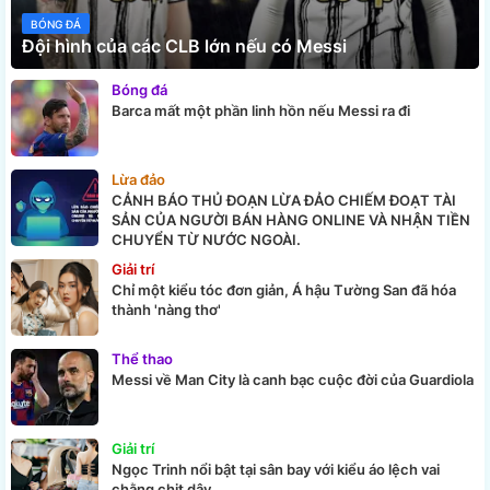
BÓNG ĐÁ
Đội hình của các CLB lớn nếu có Messi
Bóng đá
Barca mất một phần linh hồn nếu Messi ra đi
Lừa đảo
CẢNH BÁO THỦ ĐOẠN LỪA ĐẢO CHIẾM ĐOẠT TÀI
SẢN CỦA NGƯỜI BÁN HÀNG ONLINE VÀ NHẬN TIỀN
CHUYỂN TỪ NƯỚC NGOÀI.
Giải trí
Chỉ một kiểu tóc đơn giản, Á hậu Tường San đã hóa
thành 'nàng thơ'
Thể thao
Messi về Man City là canh bạc cuộc đời của Guardiola
Giải trí
Ngọc Trinh nổi bật tại sân bay với kiểu áo lệch vai
chằng chịt dây