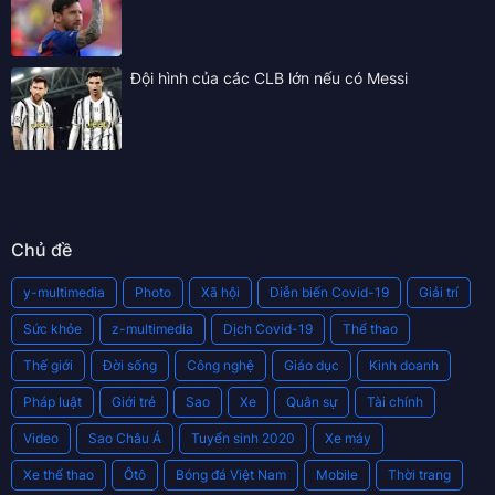
Đội hình của các CLB lớn nếu có Messi
Chủ đề
y-multimedia
Photo
Xã hội
Diễn biến Covid-19
Giải trí
Sức khỏe
z-multimedia
Dịch Covid-19
Thể thao
Thế giới
Đời sống
Công nghệ
Giáo dục
Kinh doanh
Pháp luật
Giới trẻ
Sao
Xe
Quân sự
Tài chính
Video
Sao Châu Á
Tuyển sinh 2020
Xe máy
Xe thể thao
Ôtô
Bóng đá Việt Nam
Mobile
Thời trang