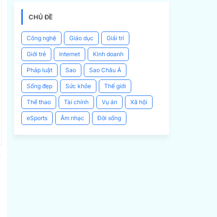
CHỦ ĐỀ
Công nghệ
Giáo dục
Giải trí
Giới trẻ
Internet
Kinh doanh
Pháp luật
Sao
Sao Châu Á
Sống đẹp
Sức khỏe
Thế giới
Thể thao
Tài chính
Vụ án
Xã hội
eSports
Âm nhạc
Đời sống