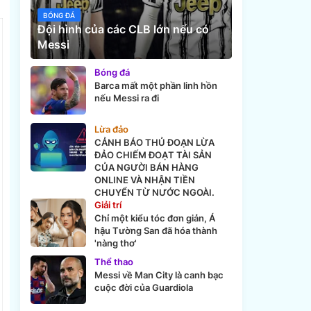
BÓNG ĐÁ
Đội hình của các CLB lớn nếu có
Messi
Bóng đá
Barca mất một phần linh hồn
nếu Messi ra đi
Lừa đảo
CẢNH BÁO THỦ ĐOẠN LỪA
ĐẢO CHIẾM ĐOẠT TÀI SẢN
CỦA NGƯỜI BÁN HÀNG
ONLINE VÀ NHẬN TIỀN
CHUYỂN TỪ NƯỚC NGOÀI.
Giải trí
Chỉ một kiểu tóc đơn giản, Á
hậu Tường San đã hóa thành
'nàng thơ'
Thể thao
Messi về Man City là canh bạc
cuộc đời của Guardiola