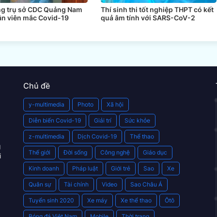
ng trụ sở CDC Quảng Nam
Thí sinh thi tốt nghiệp THPT có kết
ân viên mắc Covid-19
quả âm tính với SARS-CoV-2
Chủ đề
y-multimedia
Photo
Xã hội
Diễn biến Covid-19
Giải trí
Sức khỏe
z-multimedia
Dịch Covid-19
Thể thao
g
Thế giới
Đời sống
Công nghệ
Giáo dục
i
Kinh doanh
Pháp luật
Giới trẻ
Sao
Xe
Quân sự
Tài chính
Video
Sao Châu Á
Tuyển sinh 2020
Xe máy
Xe thể thao
Ôtô
Bóng đá Việt Nam
Mobile
Thời trang