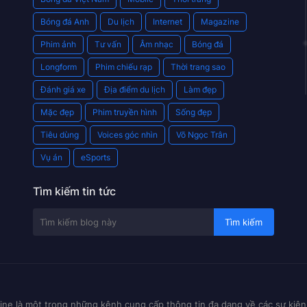
Bóng đá Anh
Du lịch
Internet
Magazine
Phim ảnh
Tư vấn
Âm nhạc
Bóng đá
Longform
Phim chiếu rạp
Thời trang sao
Đánh giá xe
Địa điểm du lịch
Làm đẹp
Mặc đẹp
Phim truyền hình
Sống đẹp
Tiêu dùng
Voices góc nhìn
Võ Ngọc Trân
Vụ án
eSports
Tìm kiếm tin tức
ne là một trong những kênh cung cấp thông tin đa dạng về các sự kiện 