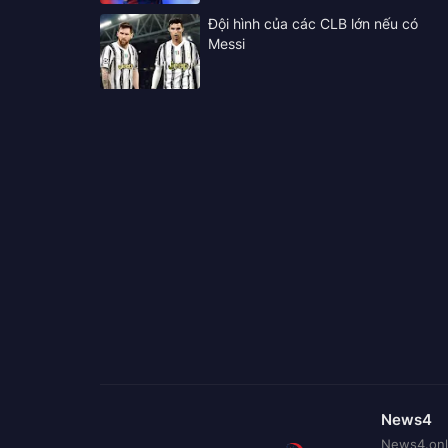
Đội hình của các CLB lớn nếu có
Messi
News4
News4.onli