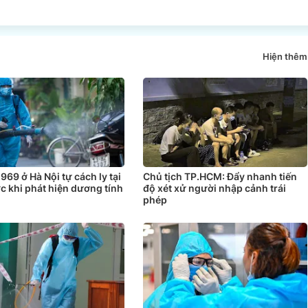
Hiện thêm
969 ở Hà Nội tự cách ly tại
Chủ tịch TP.HCM: Đẩy nhanh tiến
c khi phát hiện dương tính
độ xét xử người nhập cảnh trái
phép