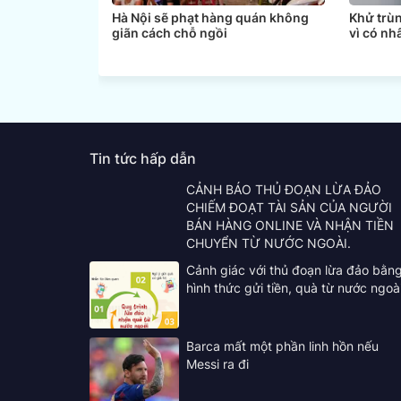
Hà Nội sẽ phạt hàng quán không
Khử trù
giãn cách chỗ ngồi
vì có nh
Tin tức hấp dẫn
CẢNH BÁO THỦ ĐOẠN LỪA ĐẢO
CHIẾM ĐOẠT TÀI SẢN CỦA NGƯỜI
BÁN HÀNG ONLINE VÀ NHẬN TIỀN
CHUYỂN TỪ NƯỚC NGOÀI.
Cảnh giác với thủ đoạn lừa đảo bằn
hình thức gửi tiền, quà từ nước ngoà
Barca mất một phần linh hồn nếu
Messi ra đi