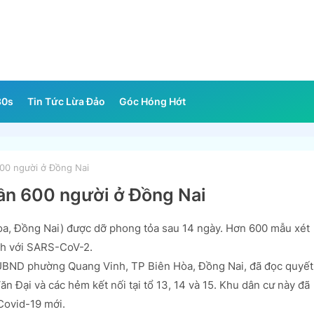
30s
Tin Tức Lừa Đảo
Góc Hóng Hớt
00 người ở Đồng Nai
ần 600 người ở Đồng Nai
òa, Đồng Nai) được dỡ phong tỏa sau 14 ngày. Hơn 600 mẫu xét
nh với SARS-CoV-2.
 UBND phường Quang Vinh, TP Biên Hòa, Đồng Nai, đã đọc quyết
n Đại và các hẻm kết nối tại tổ 13, 14 và 15. Khu dân cư này đã
Covid-19 mới.