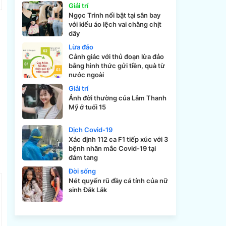
Giải trí
Ngọc Trinh nổi bật tại sân bay
với kiểu áo lệch vai chằng chịt
dây
Lừa đảo
Cảnh giác với thủ đoạn lừa đảo
bằng hình thức gửi tiền, quà từ
nước ngoài
Giải trí
Ảnh đời thường của Lâm Thanh
Mỹ ở tuổi 15
Dịch Covid-19
Xác định 112 ca F1 tiếp xúc với 3
bệnh nhân mắc Covid-19 tại
đám tang
Đời sống
Nét quyến rũ đầy cá tính của nữ
sinh Đắk Lắk