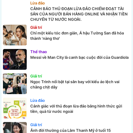
Lừa đảo
CẢNH BÁO THỦ ĐOẠN LỪA ĐẢO CHIẾM ĐOẠT TÀI
SẢN CỦA NGƯỜI BÁN HÀNG ONLINE VÀ NHẬN TIỀN
CHUYỂN TỪ NƯỚC NGOÀI.
Giải trí
Chỉ một kiểu tóc đơn giản, Á hậu Tường San đã hóa
thành 'nàng thơ'
Thể thao
Messi về Man City là canh bạc cuộc đời của Guardiola
Giải trí
Ngọc Trinh nổi bật tại sân bay với kiểu áo lệch vai
chằng chịt dây
Lừa đảo
Cảnh giác với thủ đoạn lừa đảo bằng hình thức gửi
tiền, quà từ nước ngoài
Giải trí
Ảnh đời thường của Lâm Thanh Mỹ ở tuổi 15