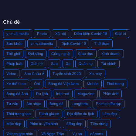
Chủ đề
y-multimedia
Photo
Xã hội
Diễn biến Covid-19
Giải trí
Sức khỏe
z-multimedia
Dịch Covid-19
Thể thao
Thế giới
Đời sống
Công nghệ
Giáo dục
Kinh doanh
Pháp luật
Giới trẻ
Sao
Xe
Quân sự
Tài chính
Video
Sao Châu Á
Tuyển sinh 2020
Xe máy
Xe thể thao
Ôtô
Bóng đá Việt Nam
Mobile
Thời trang
Bóng đá Anh
Du lịch
Internet
Magazine
Phim ảnh
Tư vấn
Âm nhạc
Bóng đá
Longform
Phim chiếu rạp
Thời trang sao
Đánh giá xe
Địa điểm du lịch
Làm đẹp
Mặc đẹp
Phim truyền hình
Sống đẹp
Tiêu dùng
Voices góc nhìn
Võ Ngọc Trân
Vụ án
eSports