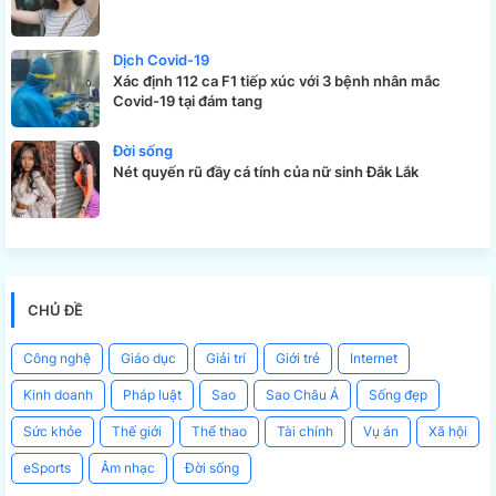
Dịch Covid-19
Xác định 112 ca F1 tiếp xúc với 3 bệnh nhân mắc
Covid-19 tại đám tang
Đời sống
Nét quyến rũ đầy cá tính của nữ sinh Đắk Lắk
CHỦ ĐỀ
Công nghệ
Giáo dục
Giải trí
Giới trẻ
Internet
Kinh doanh
Pháp luật
Sao
Sao Châu Á
Sống đẹp
Sức khỏe
Thế giới
Thể thao
Tài chính
Vụ án
Xã hội
eSports
Âm nhạc
Đời sống