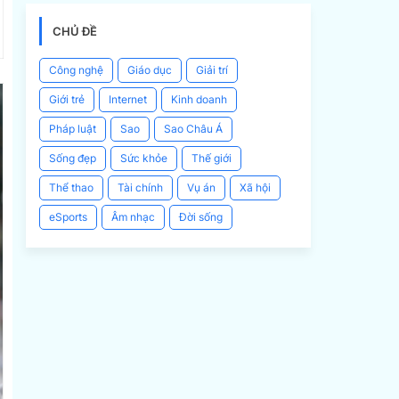
CHỦ ĐỀ
Công nghệ
Giáo dục
Giải trí
Giới trẻ
Internet
Kinh doanh
Pháp luật
Sao
Sao Châu Á
Sống đẹp
Sức khỏe
Thế giới
Thể thao
Tài chính
Vụ án
Xã hội
eSports
Âm nhạc
Đời sống