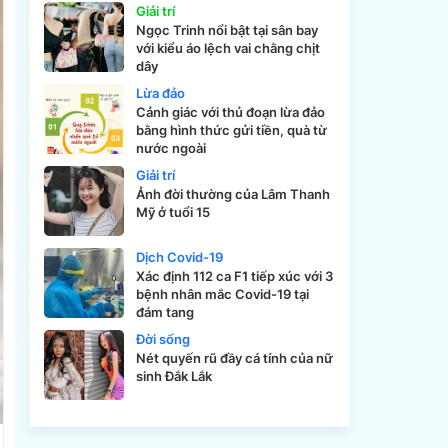
Giải trí
Ngọc Trinh nổi bật tại sân bay
với kiểu áo lệch vai chằng chịt
dây
Lừa đảo
Cảnh giác với thủ đoạn lừa đảo
bằng hình thức gửi tiền, quà từ
nước ngoài
Giải trí
Ảnh đời thường của Lâm Thanh
Mỹ ở tuổi 15
Dịch Covid-19
Xác định 112 ca F1 tiếp xúc với 3
bệnh nhân mắc Covid-19 tại
đám tang
Đời sống
Nét quyến rũ đầy cá tính của nữ
sinh Đắk Lắk