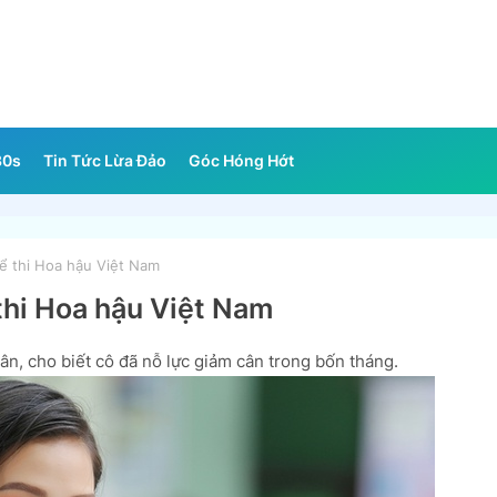
30s
Tin Tức Lừa Đảo
Góc Hóng Hớt
ể thi Hoa hậu Việt Nam
thi Hoa hậu Việt Nam
ân, cho biết cô đã nỗ lực giảm cân trong bốn tháng.