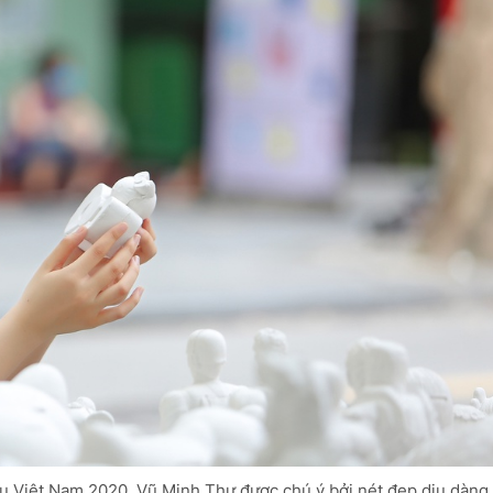
u Việt Nam 2020, Vũ Minh Thư được chú ý bởi nét đẹp dịu dàng,