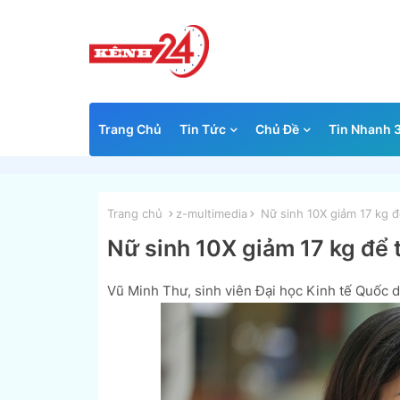
Trang Chủ
Tin Tức
Chủ Đề
Tin Nhanh 
Trang chủ
z-multimedia
Nữ sinh 10X giảm 17 kg đ
Nữ sinh 10X giảm 17 kg để 
Vũ Minh Thư, sinh viên Đại học Kinh tế Quốc d