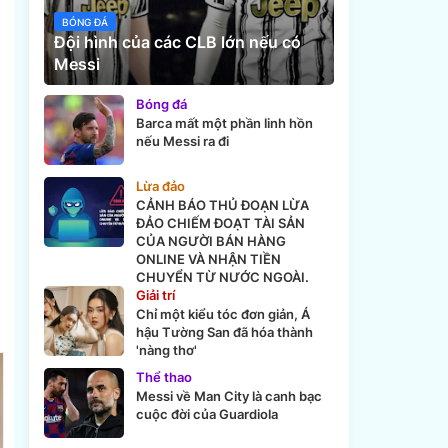
BÓNG ĐÁ
Đội hình của các CLB lớn nếu có
Messi
Bóng đá
Barca mất một phần linh hồn
nếu Messi ra đi
Lừa đảo
CẢNH BÁO THỦ ĐOẠN LỪA
ĐẢO CHIẾM ĐOẠT TÀI SẢN
CỦA NGƯỜI BÁN HÀNG
ONLINE VÀ NHẬN TIỀN
CHUYỂN TỪ NƯỚC NGOÀI.
Giải trí
Chỉ một kiểu tóc đơn giản, Á
hậu Tường San đã hóa thành
'nàng thơ'
Thể thao
Messi về Man City là canh bạc
cuộc đời của Guardiola