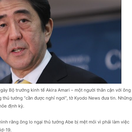
ày Bộ trưởng kinh tế Akira Amari – một người thân cận với ông
g thủ tướng “cần được nghỉ ngơi”, tờ Kyodo News đưa tin. Những
hỏe định kỳ.
hình rằng ông lo ngại thủ tướng Abe bị mệt mỏi vì phải làm việc
id-19.