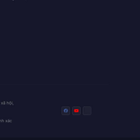
xã hội,
nh xác