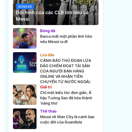
BÓNG ĐÁ
Đội hình của các CLB lớn nếu có
Messi
Bóng đá
Barca mất một phần linh hồn
nếu Messi ra đi
Lừa đảo
CẢNH BÁO THỦ ĐOẠN LỪA
ĐẢO CHIẾM ĐOẠT TÀI SẢN
CỦA NGƯỜI BÁN HÀNG
ONLINE VÀ NHẬN TIỀN
CHUYỂN TỪ NƯỚC NGOÀI.
Giải trí
Chỉ một kiểu tóc đơn giản, Á
hậu Tường San đã hóa thành
'nàng thơ'
Thể thao
Messi về Man City là canh bạc
cuộc đời của Guardiola