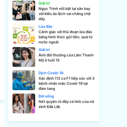
Giải trí
Ngọc Trinh nổi bật tại sân bay
với kiểu áo lệch vai chằng chịt
dây
Lừa đảo
Cảnh giác với thủ đoạn lừa đảo
bằng hình thức gửi tiền, quà từ
nước ngoài
Giải trí
Ảnh đời thường của Lâm Thanh
Mỹ ở tuổi 15
Dịch Covid-19
Xác định 112 ca F1 tiếp xúc với 3
bệnh nhân mắc Covid-19 tại
đám tang
Đời sống
Nét quyến rũ đầy cá tính của nữ
sinh Đắk Lắk