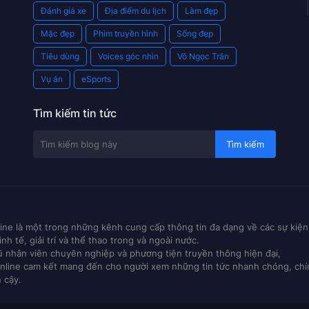
Đánh giá xe
Địa điểm du lịch
Làm đẹp
Mặc đẹp
Phim truyền hình
Sống đẹp
Tiêu dùng
Voices góc nhìn
Võ Ngọc Trân
Vụ án
eSports
Tìm kiếm tin tức
ne là một trong những kênh cung cấp thông tin đa dạng về các sự kiện 
kinh tế, giải trí và thể thao trong và ngoài nước.
ũ nhân viên chuyên nghiệp và phương tiện truyền thông hiện đại,
nline cam kết mang đến cho người xem những tin tức nhanh chóng, chí
n cậy.