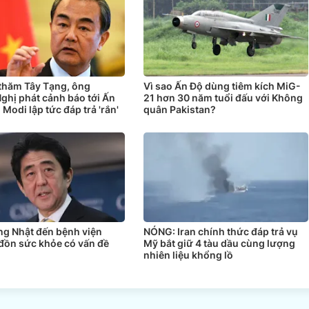
 thăm Tây Tạng, ông
Vì sao Ấn Độ dùng tiêm kích MiG-
ghị phát cảnh báo tới Ấn
21 hơn 30 năm tuổi đấu với Không
 Modi lập tức đáp trả 'rắn'
quân Pakistan?
ng Nhật đến bệnh viện
NÓNG: Iran chính thức đáp trả vụ
 đồn sức khỏe có vấn đề
Mỹ bắt giữ 4 tàu dầu cùng lượng
nhiên liệu khổng lồ