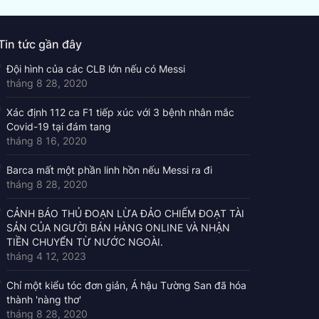
Tin tức gần đây
Đội hình của các CLB lớn nếu có Messi
tháng 8 28, 2020
Xác định 112 ca F1 tiếp xúc với 3 bệnh nhân mắc
Covid-19 tại đám tang
tháng 8 16, 2020
Barca mất một phần linh hồn nếu Messi ra đi
tháng 8 28, 2020
CẢNH BÁO THỦ ĐOẠN LỪA ĐẢO CHIẾM ĐOẠT TÀI
SẢN CỦA NGƯỜI BÁN HÀNG ONLINE VÀ NHẬN
TIỀN CHUYỂN TỪ NƯỚC NGOÀI.
tháng 4 12, 2023
Chỉ một kiểu tóc đơn giản, Á hậu Tường San đã hóa
thành 'nàng thơ'
tháng 8 28, 2020