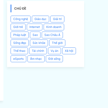
CHỦ ĐỀ
Công nghệ
Giáo dục
Giải trí
Giới trẻ
Internet
Kinh doanh
Pháp luật
Sao
Sao Châu Á
Sống đẹp
Sức khỏe
Thế giới
Thể thao
Tài chính
Vụ án
Xã hội
eSports
Âm nhạc
Đời sống