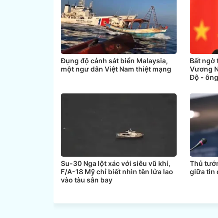
Đụng độ cảnh sát biển Malaysia,
Bất ngờ
một ngư dân Việt Nam thiệt mạng
Vương N
Độ - ông
Su-30 Nga lột xác với siêu vũ khí,
Thủ tướ
F/A-18 Mỹ chỉ biết nhìn tên lửa lao
giữa tin
vào tàu sân bay