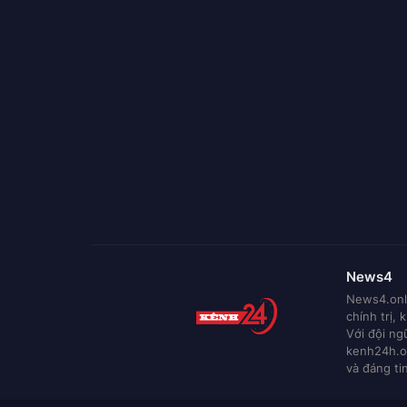
News4
News4.onli
chính trị, 
Với đội ng
kenh24h.o
và đáng ti