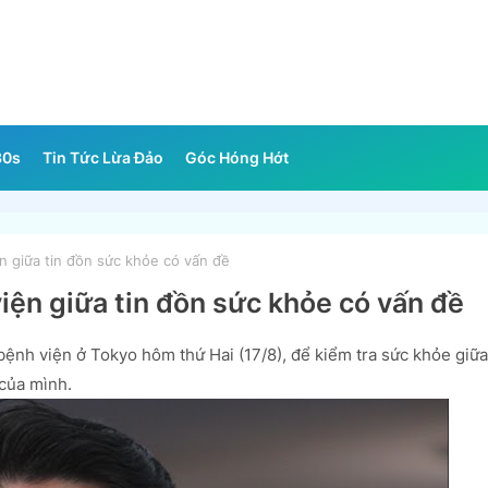
30s
Tin Tức Lừa Đảo
Góc Hóng Hớt
 giữa tin đồn sức khỏe có vấn đề
ện giữa tin đồn sức khỏe có vấn đề
ệnh viện ở Tokyo hôm thứ Hai (17/8), để kiểm tra sức khỏe giữa
của mình.