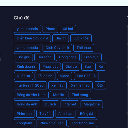
Chủ đề
y-multimedia
Photo
Xã hội
Diễn biến Covid-19
Giải trí
Sức khỏe
z-multimedia
Dịch Covid-19
Thể thao
g
Thế giới
Đời sống
Công nghệ
Giáo dục
i
Kinh doanh
Pháp luật
Giới trẻ
Sao
Xe
Quân sự
Tài chính
Video
Sao Châu Á
Tuyển sinh 2020
Xe máy
Xe thể thao
Ôtô
Bóng đá Việt Nam
Mobile
Thời trang
Bóng đá Anh
Du lịch
Internet
Magazine
Phim ảnh
Tư vấn
Âm nhạc
Bóng đá
Longform
Phim chiếu rạp
Thời trang sao